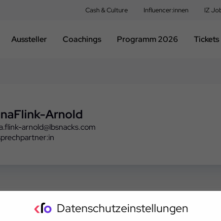
Cash & Culture
Influencer:innen
IZ Jo
Aussteller
Coachings
Programm 2026
Tickets
ona
Flink-Arnold
na.flink-arnold@lbsnacks.com
prechpartner:in
Datenschutzeinstellungen