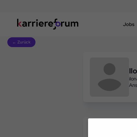
Jobs
← Zurück
Il
ilo
Ans
Freie Slots