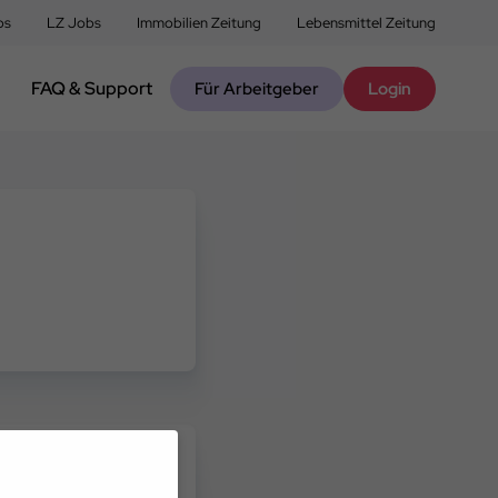
bs
LZ Jobs
Immobilien Zeitung
Lebensmittel Zeitung
FAQ & Support
Für Arbeitgeber
Login