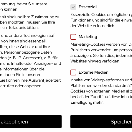
Datenschutzeinstellungen
timmung, bevor Sie unsere
9:30
10:00
Essenziell
en können.
Essenzielle Cookies ermöglichen
10:30
11:00
 alt sind und Ihre Zustimmung zu
Funktionen und sind für die einw
geben möchten, müssen Sie Ihre
der Website erforderlich.
 um Erlaubnis bitten.
11:30
12:00
 und andere Technologien auf
Marketing
12:30
13:00
 von ihnen sind essenziell,
Marketing-Cookies werden von Dr
fen, diese Website und Ihre
Publishern verwendet, um person
n.
Personenbezogene Daten
13:30
14:00
anzuzeigen. Sie tun dies, indem s
en (z. B. IP-Adressen), z. B. für
Websites hinweg verfolgen.
en und Inhalte oder Anzeigen- und
14:30
15:00
e Informationen über die
Externe Medien
 finden Sie in unserer
15:30
Inhalte von Videoplattformen und
Sie können Ihre Auswahl jederzeit
Plattformen werden standardmäßi
errufen oder anpassen.
Cookies von externen Medien akz
Alle auswählen
bedarf der Zugriff auf diese Inhal
Einwilligung mehr.
e akzeptieren
Speicher
Partner der Karriereoffensive 2026