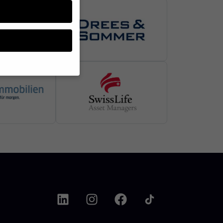
üssen Sie Ihre
enziell, während
nnen verarbeitet
nhaltsmessung.
Weitere
ganzen Kategorien geben
Zurück