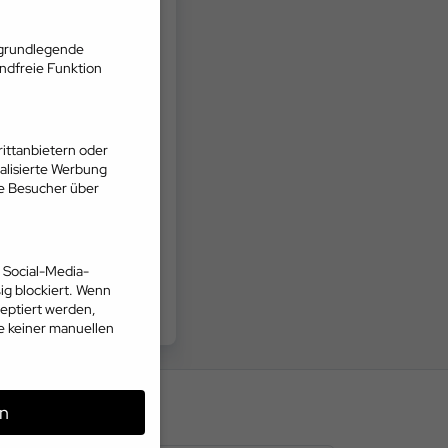
 grundlegende
andfreie Funktion
ittanbietern oder
alisierte Werbung
ie Besucher über
 Social-Media-
g blockiert. Wenn
eptiert werden,
te keiner manuellen
n