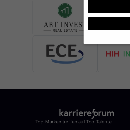
Wenn Sie unter 16 Jahr
Erziehungsberechtigten
Wir verwenden Cookies 
andere uns helfen, die
werden (z. B. IP-Adress
Informationen über die
Hier finden Sie eine Ü
oder sich weitere Info
Alle akzeptieren
Top-Marken treffen auf Top-Talente
Datenschutzeinstellun
Essenziell (1)