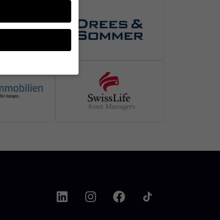
üssen Sie Ihre
enziell, während
nnen verarbeitet
nhaltsmessung.
Weitere
ganzen Kategorien geben
Zurück