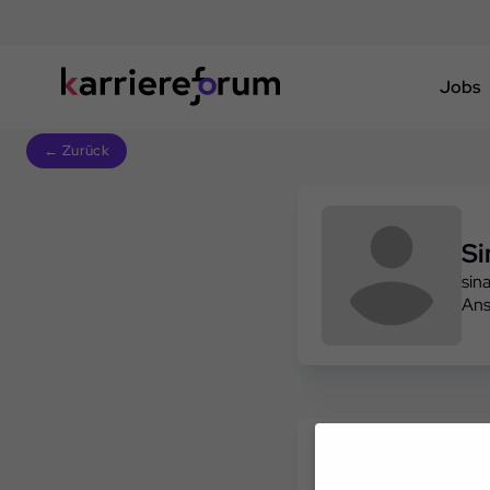
Jobs
← Zurück
Si
sin
Ans
Freie Slots