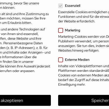
Datenschutzeinstellungen
timmung, bevor Sie unsere
9:30
10:00
Essenziell
en können.
Essenzielle Cookies ermöglichen
10:30
11:00
 alt sind und Ihre Zustimmung zu
Funktionen und sind für die einw
geben möchten, müssen Sie Ihre
der Website erforderlich.
 um Erlaubnis bitten.
11:30
12:00
 und andere Technologien auf
Marketing
12:30
13:00
 von ihnen sind essenziell,
Marketing-Cookies werden von Dr
fen, diese Website und Ihre
Publishern verwendet, um person
n.
Personenbezogene Daten
13:30
14:00
anzuzeigen. Sie tun dies, indem s
en (z. B. IP-Adressen), z. B. für
Websites hinweg verfolgen.
en und Inhalte oder Anzeigen- und
14:30
15:00
e Informationen über die
Externe Medien
 finden Sie in unserer
15:30
Inhalte von Videoplattformen und
Sie können Ihre Auswahl jederzeit
Plattformen werden standardmäßi
errufen oder anpassen.
Cookies von externen Medien akz
Alle auswählen
bedarf der Zugriff auf diese Inhal
Einwilligung mehr.
e akzeptieren
Speicher
Partner der Karriereoffensive 2026