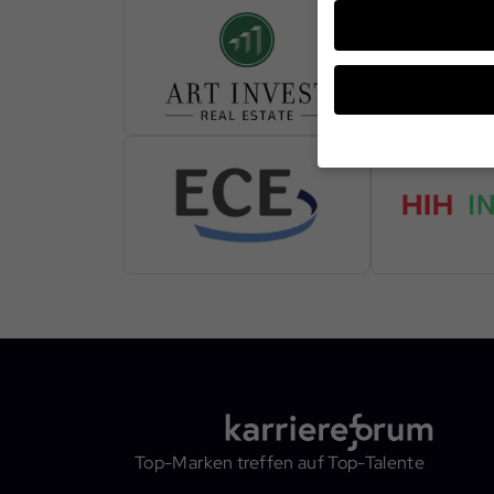
Wenn Sie unter 16 Jahr
Erziehungsberechtigten
Wir verwenden Cookies 
andere uns helfen, die
werden (z. B. IP-Adress
Informationen über die
Hier finden Sie eine Ü
oder sich weitere Info
Alle akzeptieren
Top-Marken treffen auf Top-Talente
Datenschutzeinstellun
Essenziell (1)