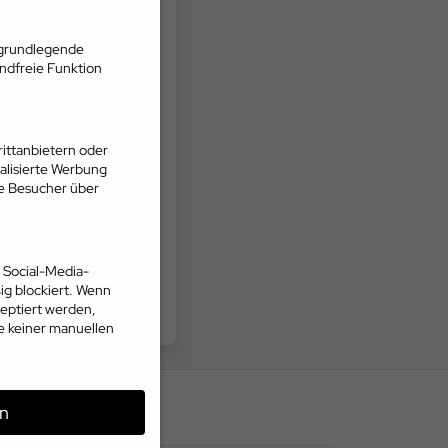
 grundlegende
andfreie Funktion
ittanbietern oder
alisierte Werbung
ie Besucher über
 Social-Media-
g blockiert. Wenn
eptiert werden,
te keiner manuellen
n