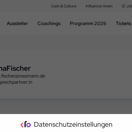
Cash & Culture
Influencer:innen
IZ Jo
Aussteller
Coachings
Programm 2026
Tickets
na
Fischer
a.fischer@rossmann.de
prechpartner:in
Datenschutzeinstellungen