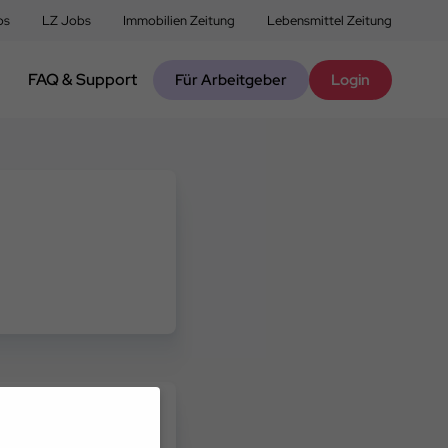
bs
LZ Jobs
Immobilien Zeitung
Lebensmittel Zeitung
FAQ & Support
Für Arbeitgeber
Login