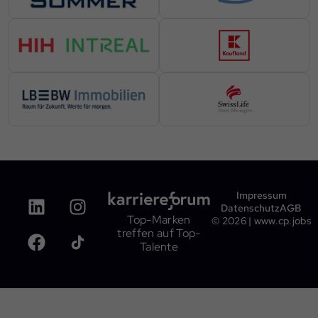
Cookie-Informationen anzeigen
powered by Borlabs Cookie
Da
Impressum
Datenschutz
AGB
Top-Marken
© 2026 | www.cp.jobs
treffen auf Top-
Talente