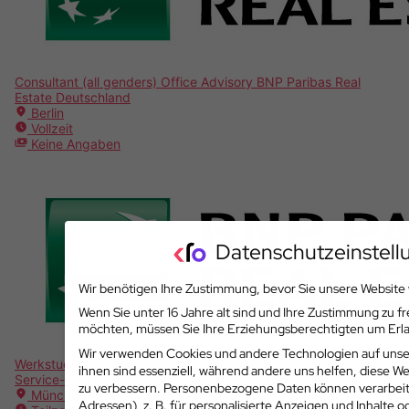
Consultant (all genders) Office Advisory
BNP Paribas Real
Estate Deutschland
Berlin
Vollzeit
Keine Angaben
Datenschutzeinstell
Wir benötigen Ihre Zustimmung, bevor Sie unsere Website
Wenn Sie unter 16 Jahre alt sind und Ihre Zustimmung zu fr
möchten, müssen Sie Ihre Erziehungsberechtigten um Erlau
Wir verwenden Cookies und andere Technologien auf unser
Werkstudent (all genders) Real Estate Fund Management
ihnen sind essenziell, während andere uns helfen, diese W
Service-KVG
BNP Paribas Real Estate Deutschland
zu verbessern.
Personenbezogene Daten können verarbeite
München
Adressen), z. B. für personalisierte Anzeigen und Inhalte 