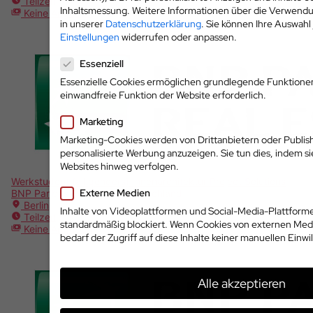
Teilzeit
Inhaltsmessung.
Weitere Informationen über die Verwendun
Keine Angaben
in unserer
Datenschutzerklärung
.
Sie können Ihre Auswahl 
Einstellungen
widerrufen oder anpassen.
Datenschutzeinstellungen
Essenziell
Essenzielle Cookies ermöglichen grundlegende Funktionen 
einwandfreie Funktion der Website erforderlich.
Marketing
Marketing-Cookies werden von Drittanbietern oder Publi
personalisierte Werbung anzuzeigen. Sie tun dies, indem s
Websites hinweg verfolgen.
Werkstudent (all genders) Innenarchitektur Project Solutions
Externe Medien
BNP Paribas Real Estate Deutschland
Berlin
Inhalte von Videoplattformen und Social-Media-Plattfor
Teilzeit
standardmäßig blockiert. Wenn Cookies von externen Medi
Keine Angaben
bedarf der Zugriff auf diese Inhalte keiner manuellen Einwi
Alle akzeptieren