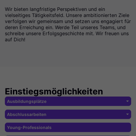
Wir bieten langfristige Perspektiven und ein
vielseitiges Tätigkeitsfeld. Unsere ambitionierten Ziele
verfolgen wir gemeinsam und setzen uns engagiert für
deren Erreichung ein. Werde Teil unseres Teams, und
schreibe unsere Erfolgsgeschichte mit. Wir freuen uns
auf Dich!
Einstiegsmöglichkeiten
Ausbildungsplätze
Ausbildung bei BNP Paribas Real Estate Ausbildung (2 Jahre): –
Abschlussarbeiten
Immobilienkauffrau/-mann mit den Schwerpunkten Transaction
oder Property Management Duales Studium (3 Jahre): – BWL –
Je nach Verfügbarkeit geben wir Dir die Möglichkeit, Bachelor-
Young-Professionals
Immobilienmanagement für den Bereich Transaction –
oder Masterarbeiten im Rahmen eines Praktikums zu begleiten.
Wirtschaftsingenieurwesen für den Bereich Property