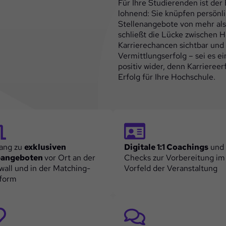
Für Ihre Studierenden ist der
lohnend: Sie knüpfen persönl
Stellenangebote von mehr al
schließt die Lücke zwischen 
Karrierechancen sichtbar und 
Vermittlungserfolg – sei es ei
positiv wider, denn Karriereer
Erfolg für Ihre Hochschule.
ang zu
exklusiven
Digitale 1:1 Coachings
und
angeboten
vor Ort an der
Checks zur Vorbereitung im
all und in der Matching-
Vorfeld der Veranstaltung
tform