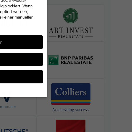
 Social-Media-
g blockiert. Wenn
eptiert werden,
te keiner manuellen
n
üssen Sie Ihre
enziell, während
nnen verarbeitet