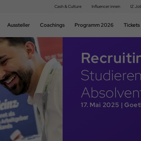
Cash & Culture
Influencer:innen
IZ Jo
Aussteller
Coachings
Programm 2026
Tickets
Recruit
Studiere
Absolven
17. Mai 2025 | Goe