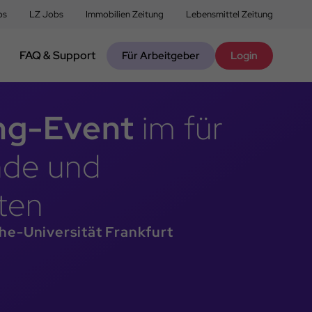
bs
LZ Jobs
Immobilien Zeitung
Lebensmittel Zeitung
FAQ & Support
Für Arbeitgeber
Login
ing-Event
im für
nde und
ten
the-Universität Frankfurt