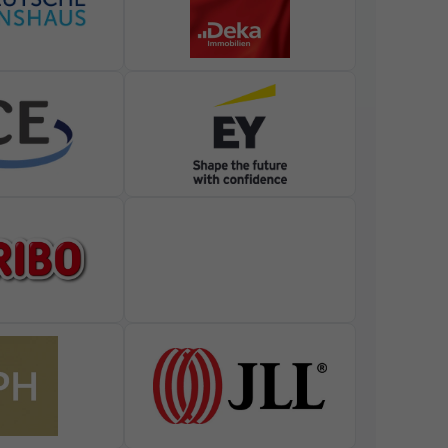
nhaltsmessung.
Weitere
ganzen Kategorien geben
Zurück
erforderlich.
Marketing
gen. Sie tun dies, indem
Externe Medien
von externen Medien