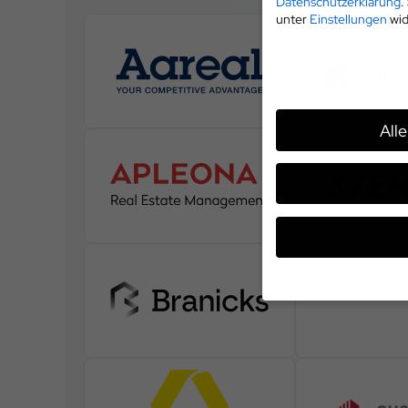
Datenschutzerklärung
.
unter
Einstellungen
wid
All
Wenn Sie unter 16 Jahr
Erziehungsberechtigten
Wir verwenden Cookies 
andere uns helfen, die