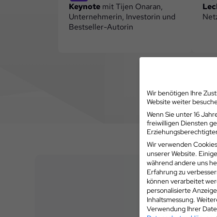
Keynote
mit Tijen Onaran,
Lec
Unternehmerin, Investorin und
Net
Bestseller-Autorin
Wir benötigen Ihre Zus
Website weiter besuch
Wenn Sie unter 16 Jahre
freiwilligen Diensten 
Erziehungsberechtigten
Wir verwenden Cookies
unserer Website. Einige
während andere uns hel
Erfahrung zu verbesser
können verarbeitet werd
personalisierte Anzeig
Inhaltsmessung.
Weiter
Verwendung Ihrer Daten