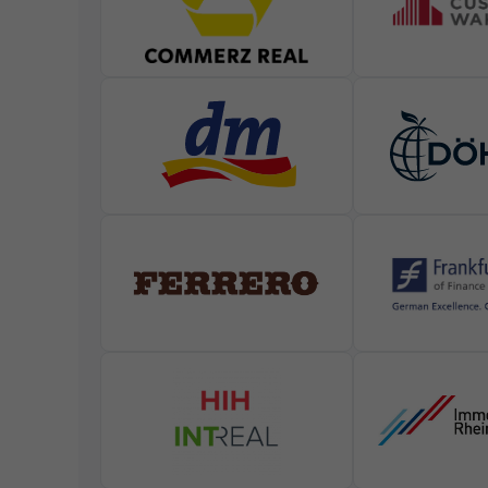
werden (z. B. IP-Adress
Informationen über die
Hier finden Sie eine Ü
oder sich weitere Info
Alle akzeptieren
Datenschutzeinstellun
Essenziell (1)
Essenzielle Cookies ermög
Marketing (1)
Marketing-Cookies werden
sie Besucher über Websit
Externe Medien 
Inhalte von Videoplattfo
akzeptiert werden, bedarf 