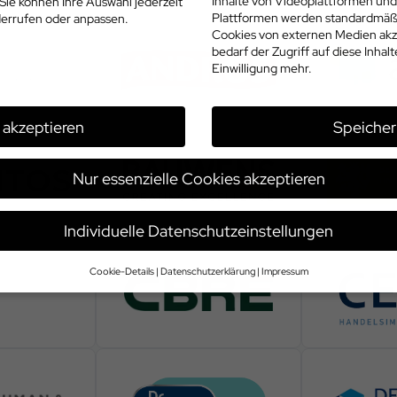
Inhalte von Videoplattformen und
Sie können Ihre Auswahl jederzeit
Plattformen werden standardmäßi
errufen oder anpassen.
Cookies von externen Medien akz
bedarf der Zugriff auf diese Inhal
Einwilligung mehr.
e akzeptieren
Speicher
Nur essenzielle Cookies akzeptieren
Individuelle Datenschutzeinstellungen
Cookie-Details
Datenschutzerklärung
Impressum
Datenschutzeinstellungen
e alt sind und Ihre Zustimmung zu freiwilligen Diensten geben möchten, m
 um Erlaubnis bitten.
und andere Technologien auf unserer Website. Einige von ihnen sind ess
se Website und Ihre Erfahrung zu verbessern.
Personenbezogene Daten kö