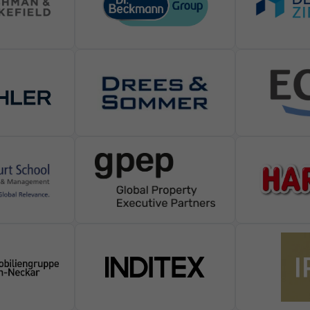
en), z. B. für personalisierte Anzeigen und Inhalte oder Anzeigen- und I
 Verwendung Ihrer Daten finden Sie in unserer
Datenschutzerklärung
.
bersicht über alle verwendeten Cookies. Sie können Ihre Einwilligung zu 
rmationen anzeigen lassen und so nur bestimmte Cookies auswählen.
Speichern
Nur essenzielle Cookies akzeptieren
gen
lichen grundlegende Funktionen und sind für die einwandfreie Funktion der Website 
Cookie-Informationen anzeigen
 von Drittanbietern oder Publishern verwendet, um personalisierte Werbung anzuzei
es hinweg verfolgen.
Cookie-Informationen anzeigen
(7)
rmen und Social-Media-Plattformen werden standardmäßig blockiert. Wenn Cookies 
der Zugriff auf diese Inhalte keiner manuellen Einwilligung mehr.