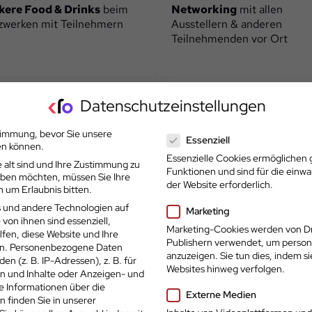
kere Food & Drinks
beim
Networking
mit allen
zwerken mit Teilnehmern
Ausstellern & anderen
Teilnehmenden vor Ort
Datenschutzeinstellungen
Datenschutzeinstellungen
timmung, bevor Sie unsere
Essenziell
en können.
Essenzielle Cookies ermöglichen
 alt sind und Ihre Zustimmung zu
Funktionen und sind für die einw
geben möchten, müssen Sie Ihre
der Website erforderlich.
 um Erlaubnis bitten.
 und andere Technologien auf
Marketing
 von ihnen sind essenziell,
Marketing-Cookies werden von Dr
fen, diese Website und Ihre
Publishern verwendet, um person
n.
Personenbezogene Daten
anzuzeigen. Sie tun dies, indem s
en (z. B. IP-Adressen), z. B. für
Aussteller 2025
Websites hinweg verfolgen.
en und Inhalte oder Anzeigen- und
e Informationen über die
Externe Medien
 finden Sie in unserer