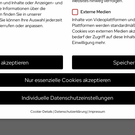
Websites hinweg verfolgen.
en und Inhalte oder Anzeigen- und
e Informationen über die
Externe Medien
 finden Sie in unserer
Inhalte von Videoplattformen und
Sie können Ihre Auswahl jederzeit
Plattformen werden standardmäßi
errufen oder anpassen.
Cookies von externen Medien akz
bedarf der Zugriff auf diese Inhal
Einwilligung mehr.
Impressum
Datenschutz
AGB
© 2026 | www.cp.jobs
e akzeptieren
Speicher
Nur essenzielle Cookies akzeptieren
Individuelle Datenschutzeinstellungen
Cookie-Details
Datenschutzerklärung
Impressum
Datenschutzeinstellungen
e alt sind und Ihre Zustimmung zu freiwilligen Diensten geben möchten, m