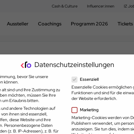
Cash & Culture
Influencer:innen
IZ Jo
Aussteller
Coachings
Programm 2026
Tickets
Partner der Karriereoffensive 2026
Datenschutzeinstellungen
Datenschutzeinstellungen
timmung, bevor Sie unsere
Essenziell
en können.
Essenzielle Cookies ermöglichen
 alt sind und Ihre Zustimmung zu
Funktionen und sind für die einw
geben möchten, müssen Sie Ihre
der Website erforderlich.
 um Erlaubnis bitten.
 und andere Technologien auf
Marketing
 von ihnen sind essenziell,
Marketing-Cookies werden von Dr
fen, diese Website und Ihre
Publishern verwendet, um person
n.
Personenbezogene Daten
anzuzeigen. Sie tun dies, indem s
en (z. B. IP-Adressen), z. B. für