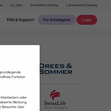
bs
LZ Jobs
Immobilien Zeitung
Lebensmittel Zeitung
FAQ & Support
Für Arbeitgeber
Login
 grundlegende
andfreie Funktion
ittanbietern oder
alisierte Werbung
ie Besucher über