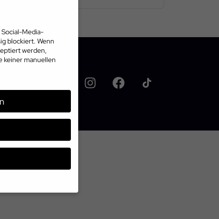
 Social-Media-
g blockiert. Wenn
eptiert werden,
te keiner manuellen
n
üssen Sie Ihre