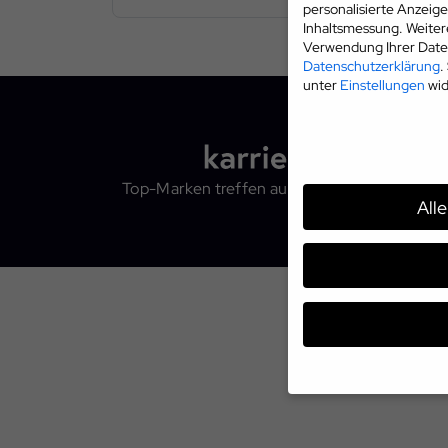
personalisierte Anzeig
Inhaltsmessung.
Weiter
Verwendung Ihrer Daten
Datenschutzerklärung
.
unter
Einstellungen
wid
Top-Marken treffen auf Top-Talente
All
Wenn Sie unter 16 Jahr