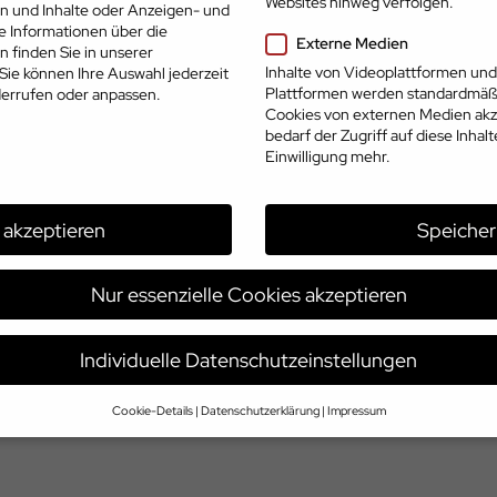
Websites hinweg verfolgen.
en und Inhalte oder Anzeigen- und
e Informationen über die
Externe Medien
 finden Sie in unserer
Inhalte von Videoplattformen und
Sie können Ihre Auswahl jederzeit
Plattformen werden standardmäßi
errufen oder anpassen.
Cookies von externen Medien akz
bedarf der Zugriff auf diese Inhal
Einwilligung mehr.
Impressum
Datenschutz
AGB
© 2026 | www.cp.jobs
e akzeptieren
Speicher
Nur essenzielle Cookies akzeptieren
Individuelle Datenschutzeinstellungen
Cookie-Details
Datenschutzerklärung
Impressum
Datenschutzeinstellungen
e alt sind und Ihre Zustimmung zu freiwilligen Diensten geben möchten, m