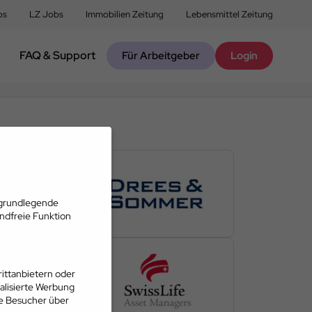
bs
LZ Jobs
Immobilien Zeitung
Lebensmittel Zeitung
FAQ & Support
Für Arbeitgeber
Login
 grundlegende
andfreie Funktion
ittanbietern oder
alisierte Werbung
ie Besucher über