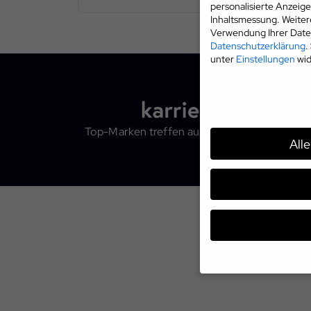
personalisierte Anzeig
Inhaltsmessung.
Weiter
Verwendung Ihrer Daten
Datenschutzerklärung
.
unter
Einstellungen
wid
Top-Marken treffen auf Top-Talente
All
Wenn Sie unter 16 Jahr