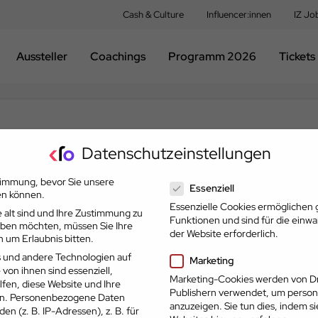
Cash & Culture
Influencer:innen
IZ Jo
Aussteller
Coachings
Programm 2026
Tickets
Partner der Karriereoffensive 2026
Datenschutzeinstellungen
Datenschutzeinstellungen
timmung, bevor Sie unsere
Essenziell
en können.
Essenzielle Cookies ermöglichen
 alt sind und Ihre Zustimmung zu
Funktionen und sind für die einw
geben möchten, müssen Sie Ihre
der Website erforderlich.
 um Erlaubnis bitten.
 und andere Technologien auf
Marketing
 von ihnen sind essenziell,
Marketing-Cookies werden von Dr
fen, diese Website und Ihre
Publishern verwendet, um person
n.
Personenbezogene Daten
anzuzeigen. Sie tun dies, indem s
en (z. B. IP-Adressen), z. B. für