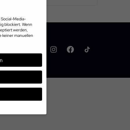
 Social-Media-
g blockiert. Wenn
eptiert werden,
te keiner manuellen
n
üssen Sie Ihre