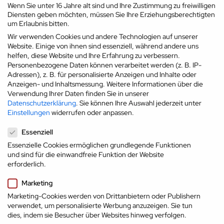
Wenn Sie unter 16 Jahre alt sind und Ihre Zustimmung zu freiwilligen
Wie verhalte ich mich bei der
Diensten geben möchten, müssen Sie Ihre Erziehungsberechtigten
Bewerbung?
um Erlaubnis bitten.
Wir verwenden Cookies und andere Technologien auf unserer
Website. Einige von ihnen sind essenziell, während andere uns
Tipps und Strategien für ein erfolgreiches Bewerbungsverfahren.
helfen, diese Website und Ihre Erfahrung zu verbessern.
Wie verhalte ich mich richtig? Wie kann ich mich von der Masse
Personenbezogene Daten können verarbeitet werden (z. B. IP-
abheben?
Adressen), z. B. für personalisierte Anzeigen und Inhalte oder
Talentsnow ist eine Personalberatung spezialisiert auf die Suche und
Anzeigen- und Inhaltsmessung.
Weitere Informationen über die
Platzierung von Führungs- und Fachkräften. Der Fokus liegt auf
Verwendung Ihrer Daten finden Sie in unserer
Positionen in der Immobilien- und Baubranche sowie im
Datenschutzerklärung
.
Sie können Ihre Auswahl jederzeit unter
Digitalbereich. Darüber hinaus unterstütze ich meine Kunden bei der
Einstellungen
widerrufen oder anpassen.
Erarbeitung und Implementierung von Employer Branding
Datenschutzeinstellungen
Konzepten.
Essenziell
Essenzielle Cookies ermöglichen grundlegende Funktionen
und sind für die einwandfreie Funktion der Website
erforderlich.
Marketing
Kontakt
Marketing-Cookies werden von Drittanbietern oder Publishern
verwendet, um personalisierte Werbung anzuzeigen. Sie tun
Gravenhorststraße 25
dies, indem sie Besucher über Websites hinweg verfolgen.
21335 Lüneburg